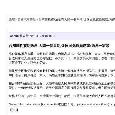
論壇
›
高雄汽車借款
› 台灣噩耗震动两岸!大陸一個举动,让国民党议員感叹:两
admin
發表於 2021-11-29 16:16:13
台灣噩耗震动两岸!大陸一個举动,让国民党议員感叹:两岸一家亲
综合媒体报导来看，10月14日清晨，台灣高雄“城中城”大楼產生大火，终极
台政府带领人蔡英文也必需报歉。不外到19日，蔡英文仍没有回應，仅在日前
者筹备了红包，以作慰劳金。
但是更令民進党政府没有想到的是，大陸一個行為博得台灣民气。据报导，變
18日暗示，两岸都是一家人，高雄蓝军對此感触感谢感动，两岸瓜葛血浓于水
在台灣本轮疫情起头之际，大陸本着以人民為中間的成长思惟和生命至上的價
能性。一份统计数据显示，近半公眾愿意立即接种各类及格疫苗，但在民進党
世界上只有一其中国，台灣属于中国的一部門，但愿民進党政府以人民长处為
Notice: The content above (including the電動挖耳勺， pictures and videos if any) is upl
頁:
[1]