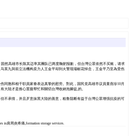
的是，固然高雄市长陈其迈率其團队已两度鞠躬报歉，但台灣公眾依然不买账，请求
领人马英九與前立法機构卖力人王金平却到火警现場献花悼念，王金平乃至為受伤
伤同胞和相干职員家眷表达真挚的慰劳。對此，国民党高雄市议員童燕珍10月
有大陸才是推心置腹帮忙和關切台灣收納泡腳盆,的。
不但不承情，并且歹意抹黑大陸的善意，粗鲁阻断有益于台灣公眾增强抗疫的可
ovides in肩周炎疼痛,formation storage services.