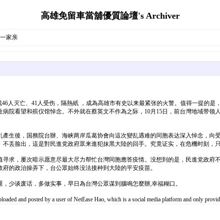
高雄免留車當舖優質論壇's Archiver
岸一家亲
造成46人灭亡、41人受伤，隔熱紙 ，成為高雄市有史以来最紧张的火警。值得一提
往病院看望和殡仪馆悼念。不外就在蔡英文不作為之际，10月15日，前台灣地域带
乱產生後，国務院台辦、海峡两岸瓜葛协會向這次變乱遇难的同胞表达深入悼念，向受
。不丢脸出，這是對民進党政府眾来進犯抹黑大陸的回手。究竟证实，在危機时刻，只
值寻求，屡次暗示愿意尽最大尽力帮忙台灣同胞應答疫情。没想到的是，民進党政府
政府的政治操弄下，台公眾始终没法接种到大陸的平安疫苗。
重，少谈废话，多做实事，早日為台灣公眾谋到腦鳴怎麼辦,幸福糊口。
oaded and posted by a user of NetEase Hao, which is a social media platform and only pr