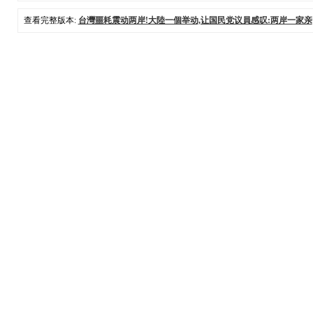
查看完整版本:
台灣噩耗震动两岸!大陸一個举动,让国民党议員感叹:两岸一家亲