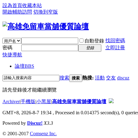
設為首頁
收藏本站
開啟輔助訪問
切換到窄版
找回密碼
自動登錄
密碼
立即註冊
登錄
快捷導航
論壇
BBS
搜索
熱搜:
活動
交友
discuz
搜索
請先登錄後才能繼續瀏覽
Archiver
|
手機版
|
小黑屋
|
高雄免留車當舖優質論壇
GMT+8, 2026-8-7 19:34
, Processed in 0.014375 second(s), 0 queries
Powered by
Discuz!
X3.3
© 2001-2017
Comsenz Inc.