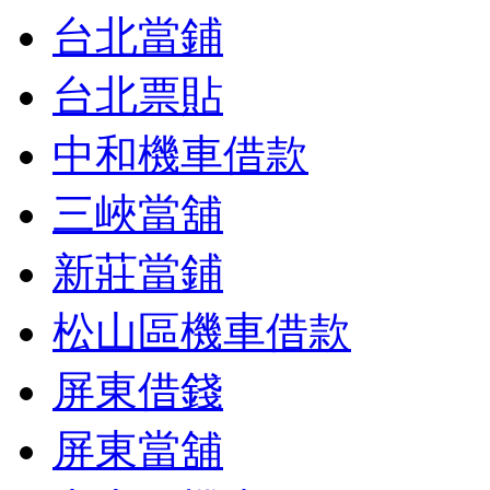
台北當鋪
台北票貼
中和機車借款
三峽當舖
新莊當鋪
松山區機車借款
屏東借錢
屏東當舖