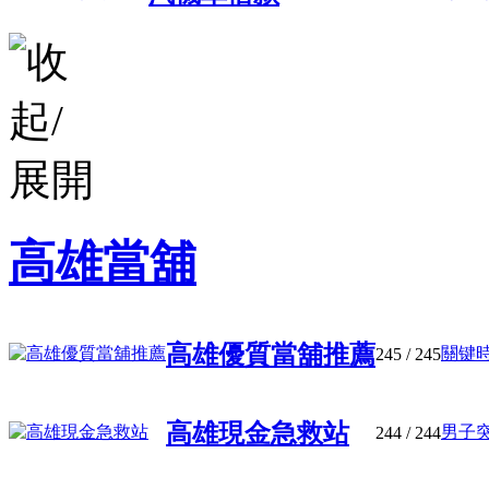
高雄當舖
高雄優質當舖推薦
關键時
245
/ 245
高雄現金急救站
男子突
244
/ 244