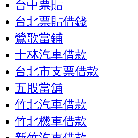
台中票貼
台北票貼借錢
鶯歌當鋪
士林汽車借款
台北市支票借款
五股當舖
竹北汽車借款
竹北機車借款
新竹汽車借款