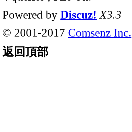
Powered by
Discuz!
X3.3
© 2001-2017
Comsenz Inc.
返回頂部