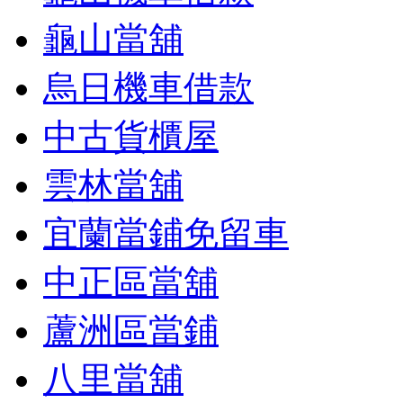
龜山當舖
烏日機車借款
中古貨櫃屋
雲林當舖
宜蘭當鋪免留車
中正區當舖
蘆洲區當鋪
八里當舖