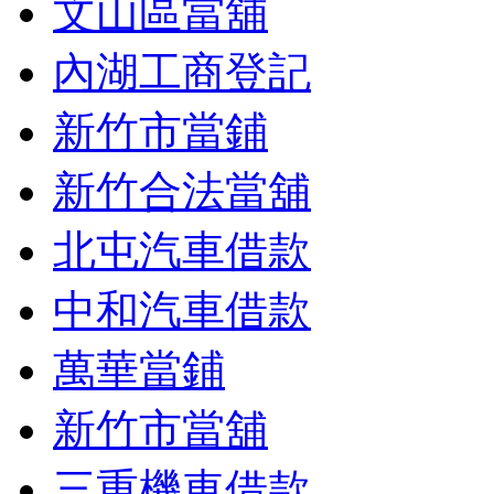
文山區當舖
內湖工商登記
新竹市當鋪
新竹合法當舖
北屯汽車借款
中和汽車借款
萬華當鋪
新竹市當舖
三重機車借款