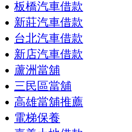
板橋汽車借款
新莊汽車借款
台北汽車借款
新店汽車借款
蘆洲當舖
三民區當舖
高雄當舖推薦
電梯保養