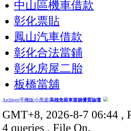
中山區機車借款
彰化票貼
鳳山汽車借款
彰化合法當鋪
彰化房屋二胎
板橋當舖
Archiver
|
手機版
|
小黑屋
|
高雄免留車當舖優質論壇
GMT+8, 2026-8-7 06:44
, 
4 queries , File On.