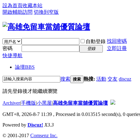
設為首頁
收藏本站
開啟輔助訪問
切換到窄版
找回密碼
自動登錄
密碼
立即註冊
登錄
快捷導航
論壇
BBS
搜索
熱搜:
活動
交友
discuz
搜索
請先登錄後才能繼續瀏覽
Archiver
|
手機版
|
小黑屋
|
高雄免留車當舖優質論壇
GMT+8, 2026-8-7 11:39
, Processed in 0.013515 second(s), 0 queries
Powered by
Discuz!
X3.3
© 2001-2017
Comsenz Inc.