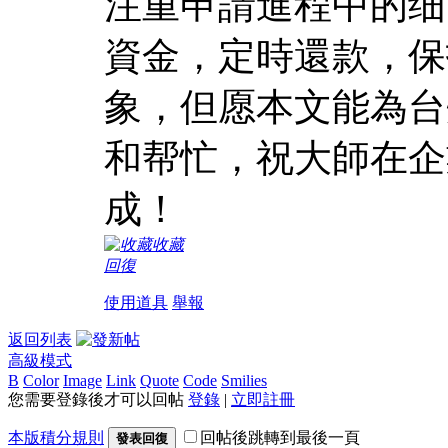
注重申請進程中的细
資金，定時還款，保
象，但愿本文能為台
和帮忙，祝大師在企
成！
收藏
回復
使用道具
舉報
返回列表
高級模式
B
Color
Image
Link
Quote
Code
Smilies
您需要登錄後才可以回帖
登錄
|
立即註冊
本版積分規則
回帖後跳轉到最後一頁
發表回復