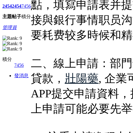
點，填寫申請表并提
2454
2454
7456
接與銀行事情职员沟
主題
帖子
積分
管理員
要耗费较多時候和精
積分
二、線上申請：部門
7456
貸款，
壯陽藥
, 企
發消息
APP提交申請資料
上申請可能必要先举