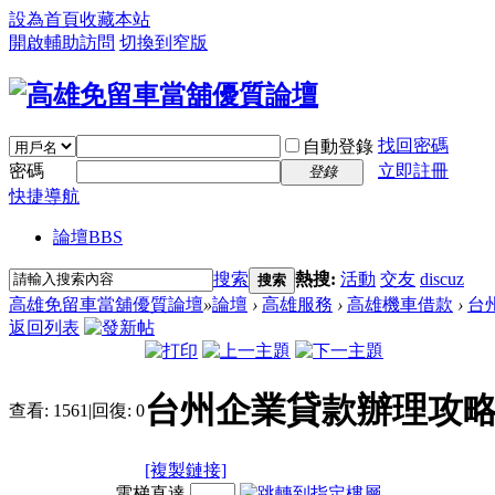
設為首頁
收藏本站
開啟輔助訪問
切換到窄版
找回密碼
自動登錄
密碼
立即註冊
登錄
快捷導航
論壇
BBS
搜索
熱搜:
活動
交友
discuz
搜索
高雄免留車當舖優質論壇
»
論壇
›
高雄服務
›
高雄機車借款
›
台
返回列表
台州企業貸款辦理攻
查看:
1561
|
回復:
0
[複製鏈接]
電梯直達